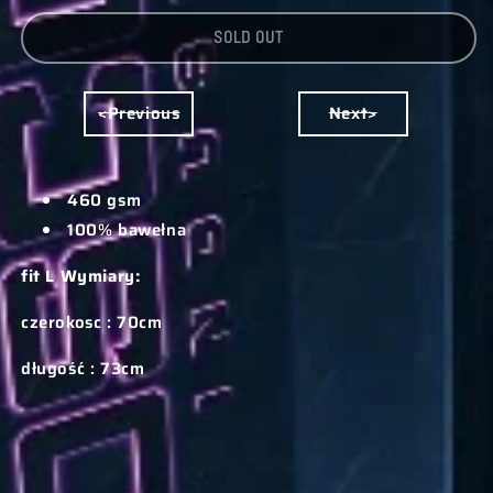
FOR
FOR
SOLD OUT
GOTH
GOTH
HOODIE
HOODIE
<Previous
Next>
460 gsm
100% bawełna
fit L Wymiary:
czerokosc : 70cm
długość : 73cm